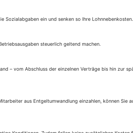
Sie Sozialabgaben ein und senken so Ihre Lohnnebenkosten.
 Betriebsausgaben steuerlich geltend machen.
d – vom Abschluss der einzelnen Verträge bis hin zur spä
d Mitarbeiter aus Entgeltumwandlung einzahlen, können Sie 
tige Konditionen. Zudem fallen keine zusätzlichen Kosten f