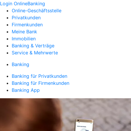
Login OnlineBanking
Online-Geschäftsstelle
Privatkunden
Firmenkunden
Meine Bank
Immobilien
Banking & Verträge
Service & Mehrwerte
Banking
Banking für Privatkunden
Banking für Firmenkunden
Banking App